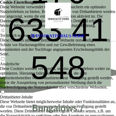
Cookie-Einstellungen
Diese Webseite verwendet Cookies, um Besuchern ein optimales
Nutzererlebnis zu bieten. Bestimmte Inhalte von Drittanbietern werden
633 41
nur angezeigt, wenn die entsprechende Option aktiviert ist. Die
Datenverarbeitung kann dann auch in einem Drittland erfolgen.
Weitere Informationen hierzu in der Datenschutzerklärung.
Technisch notwendige
INNOVATIVHAUS-SERIE
Diese Cookies sind zum Betrieb der Webseite notwendig, z.B. zum
Schutz vor Hackerangriffen und zur Gewährleistung eines
konsistenten und der Nachfrage angepassten Erscheinungsbilds der
548
Seite.
Analytische
Diese Cookies werden verwendet, um das Nutzererlebnis weiter zu
optimieren. Hierunter fallen auch Statistiken, die dem
Webseitenbetreiber von Drittanbietern zur Verfügung gestellt werden,
sowie die Ausspielung von personalisierter Werbung durch die
Nachverfolgung der Nutzeraktivität über verschiedene Webseiten.
Drittanbieter-Inhalte
Diese Webseite bietet möglicherweise Inhalte oder Funktionalitäten an,
Bungalows /
die von Drittanbietern eigenverantwortlich zur Verfügung gestellt
werden. Diese Drittanbieter können eigene Cookies setzen, z.B. um
die Nutzeraktivität zu verfolgen oder ihre Angebote zu personalisieren