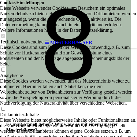
8
Cookie-Einstellungen
Diese Webseite verwendet Cookies, um Besuchern ein optimales
Nutzererlebnis zu bieten. Bestimmte Inhalte von Drittanbietern werden
nur angezeigt, wenn die entsprechende Option aktiviert ist. Die
Datenverarbeitung kann dann auch in einem Drittland erfolgen.
Weitere Informationen hierzu in der Datenschutzerklärung.
Technisch notwendige
MUSTERHÄUSER
Diese Cookies sind zum Betrieb der Webseite notwendig, z.B. zum
Schutz vor Hackerangriffen und zur Gewährleistung eines
konsistenten und der Nachfrage angepassten Erscheinungsbilds der
Seite.
Analytische
Diese Cookies werden verwendet, um das Nutzererlebnis weiter zu
optimieren. Hierunter fallen auch Statistiken, die dem
Webseitenbetreiber von Drittanbietern zur Verfügung gestellt werden,
sowie die Ausspielung von personalisierter Werbung durch die
Nachverfolgung der Nutzeraktivität über verschiedene Webseiten.
Drittanbieter-Inhalte
Diese Webseite bietet möglicherweise Inhalte oder Funktionalitäten an,
Es muß schnell gehen? Wir wäre es mit einem unserer
die von Drittanbietern eigenverantwortlich zur Verfügung gestellt
Musterhäuser?
werden. Diese Drittanbieter können eigene Cookies setzen, z.B. um
die Nutzeraktivität zu verfolgen oder ihre Angebote zu personalisieren