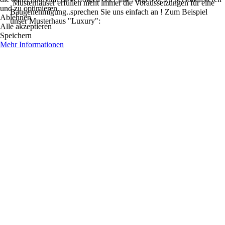
`Musterhäuser erfüllen nicht immer die Voraussetzungen für eine
und zu optimieren.
Baugenehmigung..sprechen Sie uns einfach an ! Zum Beispiel
Ablehnen
unser Musterhaus "Luxury":
Alle akzeptieren
Speichern
Mehr Informationen