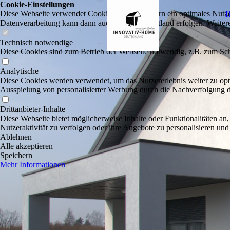
Cookie-Einstellungen
Diese Webseite verwendet Cookies, um Besuchern ein optimales Nutzerer
Datenverarbeitung kann dann auch in einem Drittland erfolgen. Weiter
Technisch notwendige
Diese Cookies sind zum Betrieb der Webseite notwendig, z.B. zum Sch
Analytische
Diese Cookies werden verwendet, um das Nutzererlebnis weiter zu optim
Ausspielung von personalisierter Werbung durch die Nachverfolgung de
Drittanbieter-Inhalte
Diese Webseite bietet möglicherweise Inhalte oder Funktionalitäten an,
Nutzeraktivität zu verfolgen oder ihre Angebote zu personalisieren und
Ablehnen
Alle akzeptieren
Speichern
Mehr Informationen