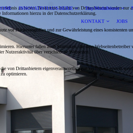
lebnis zu bieten. Bestimmte Inhalte von Drittanbietern werden nur ang
HOME
INNOVATIVHAUS-SERIE
Tiny/Modulhäuser
e Informationen hierzu in der Datenschutzerklärung.
KONTAKT
JOBS
utz vor Hackerangriffen und zur Gewährleistung eines konsistenten un
ieren. Hierunter fallen auch Statistiken, die dem Webseitenbetreiber v
r Nutzeraktivität über verschiedene Webseiten.
 die von Drittanbietern eigenverantwortlich zur Verfügung gestellt wer
 zu optimieren.